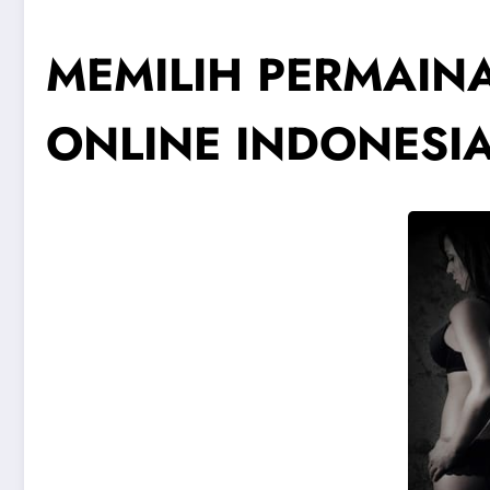
MEMILIH PERMAINA
ONLINE INDONESI