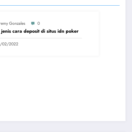
eremy Gonzales
0
 jenis cara deposit di situs idn poker
6/02/2022