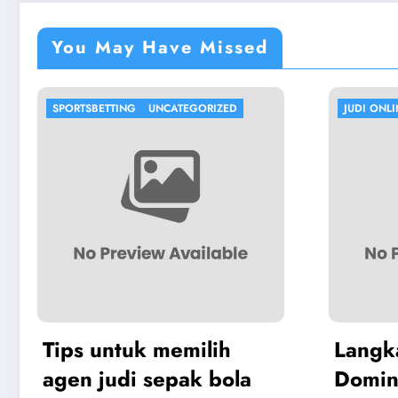
You May Have Missed
SPORTSBETTING
UNCATEGORIZED
JUDI ONLI
Tips untuk memilih
Langk
agen judi sepak bola
Domin