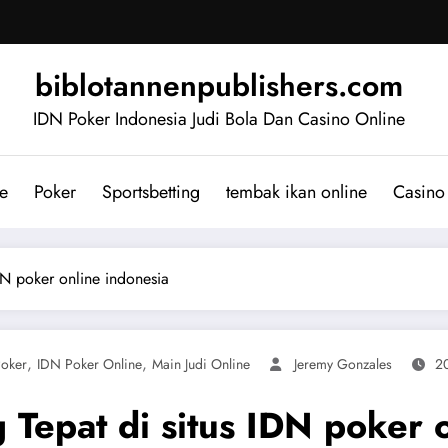
biblotannenpublishers.com
IDN Poker Indonesia Judi Bola Dan Casino Online
ne
Poker
Sportsbetting
tembak ikan online
Casino
DN poker online indonesia
,
,
oker
IDN Poker Online
Main Judi Online
Jeremy Gonzales
2
Tepat di situs IDN poker 