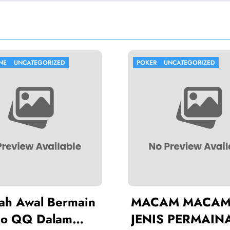
NE
UNCATEGORIZED
POKER
UNCATEGORIZED
ah Awal Bermain
MACAM MACAM
o QQ Dalam
JENIS PERMAIN