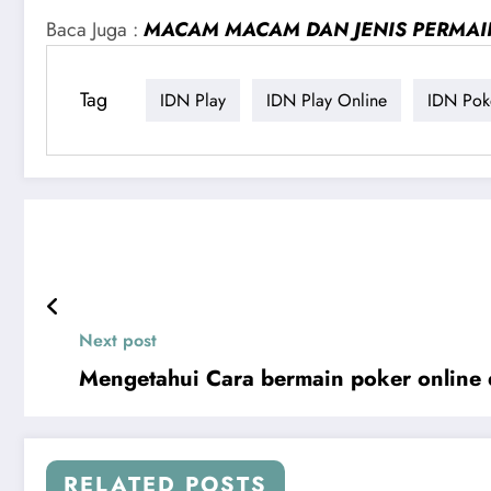
Baca Juga :
MACAM MACAM DAN JENIS PERMAI
Tag
IDN Play
IDN Play Online
IDN Pok
Next post
Mengetahui Cara bermain poker online d
RELATED POSTS