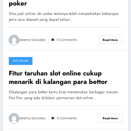
poker
Situs judi online idn poker tentunya telah menyediakan beberapa
jenis cara deposit yang dapat kalian…
Jeremy Gonzales
0 Comments
Read More
SLOT ONLINE
27/12/2021
Fitur taruhan slot online cukup
menarik di kalangan para bettor
Dikalangan para bettor kamu bisa menemukan berbagai macam
fitur-fitur yang ada didalam permainan slot online…
Jeremy Gonzales
0 Comments
Read More