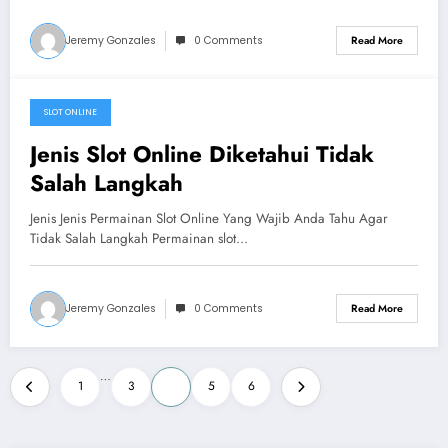
Jeremy Gonzales
0 Comments
Read More
SLOT ONLINE
18/05/2021
Jenis Slot Online Diketahui Tidak
Salah Langkah
Jenis Jenis Permainan Slot Online Yang Wajib Anda Tahu Agar
Tidak Salah Langkah Permainan slot…
Jeremy Gonzales
0 Comments
Read More
Paginasi
…
1
3
4
5
6
pos